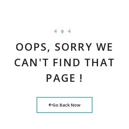
4
0
4
OOPS, SORRY WE
CAN'T FIND THAT
PAGE !
Go Back Now