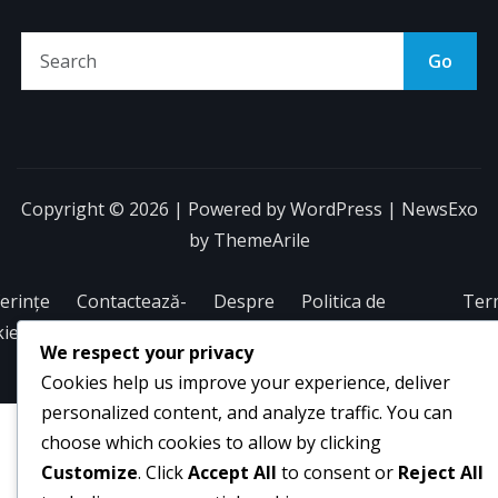
Go
Copyright © 2026 | Powered by
WordPress
|
NewsExo
by
ThemeArile
erințe
Contactează-
Despre
Politica de
Ter
kie
ne
confidențialitate
și
We respect your privacy
cond
Cookies help us improve your experience, deliver
personalized content, and analyze traffic. You can
choose which cookies to allow by clicking
Customize
. Click
Accept All
to consent or
Reject All