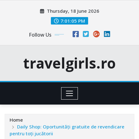
Skip
Thursday, 18 June 2026
to
content
7:01:06 PM
Follow Us
travelgirls.ro
Home
Daily Shop: Oportunități gratuite de revendicare
pentru toți jucătorii