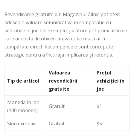
Revendicările gratuite din Magazinul Zilnic pot oferi
adesea o valoare semnificativă în comparație cu
achizițiile în joc. De exemplu, jucătorii pot primi articole
care ar costa de obicei câteva dolari dacă ar fi
cumpărate direct. Recompensele sunt concepute
strategic pentru a încuraja implicarea și retenția.
Valoarea
Prețul
Tip de articol
revendicării
achiziției în
gratuite
joc
Monedă în joc
Gratuit
$1
(100 monede)
Skin exclusiv
Gratuit
$5