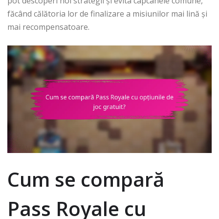
pot descoperi noi strategii și evita capcanele comune,
făcând călătoria lor de finalizare a misiunilor mai lină și
mai recompensatoare.
Cum se compară
Pass Royale cu