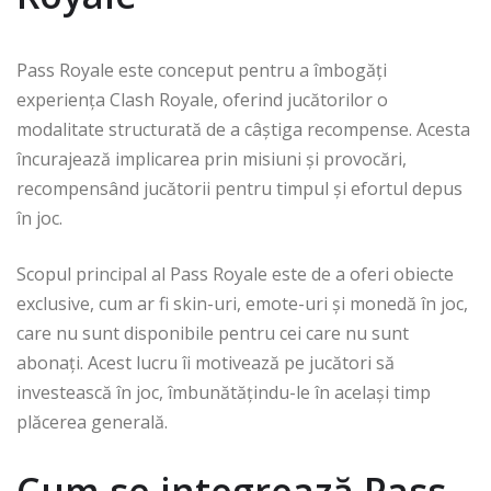
Pass Royale este conceput pentru a îmbogăți
experiența Clash Royale, oferind jucătorilor o
modalitate structurată de a câștiga recompense. Acesta
încurajează implicarea prin misiuni și provocări,
recompensând jucătorii pentru timpul și efortul depus
în joc.
Scopul principal al Pass Royale este de a oferi obiecte
exclusive, cum ar fi skin-uri, emote-uri și monedă în joc,
care nu sunt disponibile pentru cei care nu sunt
abonați. Acest lucru îi motivează pe jucători să
investească în joc, îmbunătățindu-le în același timp
plăcerea generală.