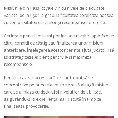
Misiunile din Pass Royale vin cu nivele de dificultate
variate, de la ușor la greu. Dificultatea corelează adesea
cu complexitatea sarcinilor și recompenselor oferite.
Cerințele pentru misiuni pot include niveluri specifice de
cărți, condiții de câștig sau finalizarea unor misiuni
anterioare. Înțelegerea acestor cerințe ajută jucătorii să
își strategizeze eficient pentru a-și maximiza
recompensele.
Pentru a avea succes, jucătorii ar trebui să se
concentreze pe punctele lor forte și să aleagă misiuni
care se aliniază cu deck-ul și nivelul lor de abilități,
asigurându-și o experiență mai plăcută în timp ce
finalizează provocările.