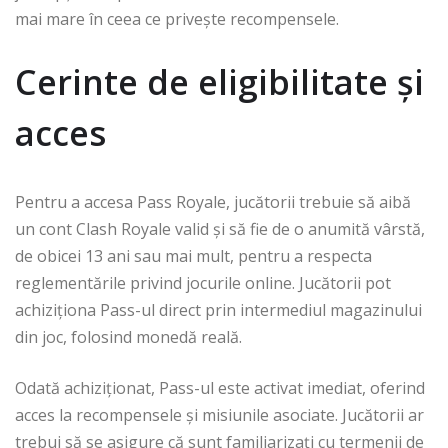
mai mare în ceea ce privește recompensele.
Cerinte de eligibilitate și
acces
Pentru a accesa Pass Royale, jucătorii trebuie să aibă
un cont Clash Royale valid și să fie de o anumită vârstă,
de obicei 13 ani sau mai mult, pentru a respecta
reglementările privind jocurile online. Jucătorii pot
achiziționa Pass-ul direct prin intermediul magazinului
din joc, folosind monedă reală.
Odată achiziționat, Pass-ul este activat imediat, oferind
acces la recompensele și misiunile asociate. Jucătorii ar
trebui să se asigure că sunt familiarizați cu termenii de