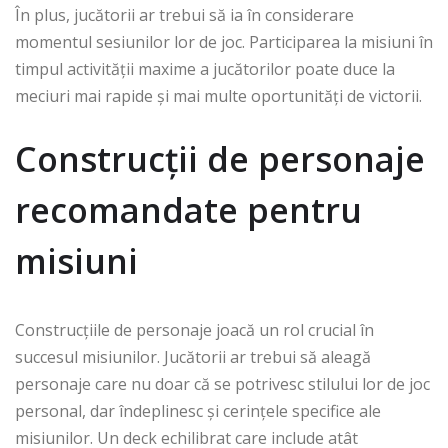
În plus, jucătorii ar trebui să ia în considerare
momentul sesiunilor lor de joc. Participarea la misiuni în
timpul activității maxime a jucătorilor poate duce la
meciuri mai rapide și mai multe oportunități de victorii.
Construcții de personaje
recomandate pentru
misiuni
Construcțiile de personaje joacă un rol crucial în
succesul misiunilor. Jucătorii ar trebui să aleagă
personaje care nu doar că se potrivesc stilului lor de joc
personal, dar îndeplinesc și cerințele specifice ale
misiunilor. Un deck echilibrat care include atât