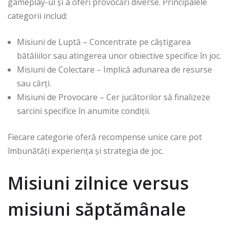
gameplay-ul și a oferi provocări diverse. Principalele
categorii includ:
Misiuni de Luptă – Concentrate pe câștigarea
bătăliilor sau atingerea unor obiective specifice în joc.
Misiuni de Colectare – Implică adunarea de resurse
sau cărți.
Misiuni de Provocare – Cer jucătorilor să finalizeze
sarcini specifice în anumite condiții.
Fiecare categorie oferă recompense unice care pot
îmbunătăți experiența și strategia de joc.
Misiuni zilnice versus
misiuni săptămânale