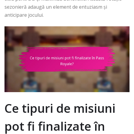
sezonieră adaugă un element de entuziasm și
anticipare jocului.
Ce tipuri de misiuni
pot fi finalizate în