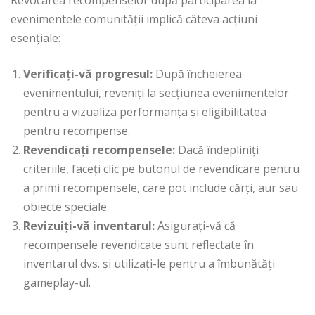
Revocarea recompenselor după participarea la
evenimentele comunității implică câteva acțiuni
esențiale:
Verificați-vă progresul:
După încheierea
evenimentului, reveniți la secțiunea evenimentelor
pentru a vizualiza performanța și eligibilitatea
pentru recompense.
Revendicați recompensele:
Dacă îndepliniți
criteriile, faceți clic pe butonul de revendicare pentru
a primi recompensele, care pot include cărți, aur sau
obiecte speciale.
Revizuiți-vă inventarul:
Asigurați-vă că
recompensele revendicate sunt reflectate în
inventarul dvs. și utilizați-le pentru a îmbunătăți
gameplay-ul.