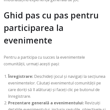
Ghid pas cu pas pentru
participarea la
evenimente
Pentru a participa cu succes la evenimentele
comunității, urmați acești pași:
Înregistrare:
Deschideți jocul și navigați la secțiunea
evenimentelor. Căutați evenimentul comunității pe
care doriți să îl alăturați și faceți clic pe butonul de
înregistrare.
Prezentare generală a evenimentului:
Revizuiți
detaliile evenimentului, inclusiv regulile, obiectivele și