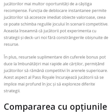
jucătorilor mai multor oportunități de a câștiga
recompense. Funcția de deblocare instantanee permite
jucătorilor să acceseze imediat obiecte valoroase, ceea
ce poate schimba regulile jocului în scenarii competitive.
Aceasta înseamnă că jucătorii pot experimenta cu
strategii și deck-uri noi fără constrângerile obișnuite de
resurse.
În plus, resursele suplimentare din cuferele bonus pot
duce la îmbunătățiri mai rapide ale cărților, permițând
jucătorilor să rămână competitivi în arenele superioare.
Acest aspect al Pass Royale încurajează jucătorii să se
implice mai profund în joc și să exploreze diferite
strategii.
Compararea cu opțiunile