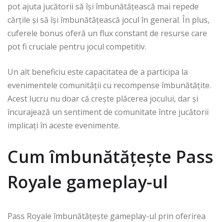
pot ajuta jucătorii să își îmbunătățească mai repede
cărțile și să își îmbunătățească jocul în general. În plus,
cuferele bonus oferă un flux constant de resurse care
pot fi cruciale pentru jocul competitiv.
Un alt beneficiu este capacitatea de a participa la
evenimentele comunității cu recompense îmbunătățite.
Acest lucru nu doar că crește plăcerea jocului, dar și
încurajează un sentiment de comunitate între jucătorii
implicați în aceste evenimente.
Cum îmbunătățește Pass
Royale gameplay-ul
Pass Royale îmbunătățește gameplay-ul prin oferirea