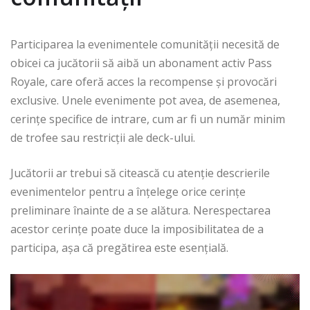
Participarea la evenimentele comunității necesită de
obicei ca jucătorii să aibă un abonament activ Pass
Royale, care oferă acces la recompense și provocări
exclusive. Unele evenimente pot avea, de asemenea,
cerințe specifice de intrare, cum ar fi un număr minim
de trofee sau restricții ale deck-ului.
Jucătorii ar trebui să citească cu atenție descrierile
evenimentelor pentru a înțelege orice cerințe
preliminare înainte de a se alătura. Nerespectarea
acestor cerințe poate duce la imposibilitatea de a
participa, așa că pregătirea este esențială.