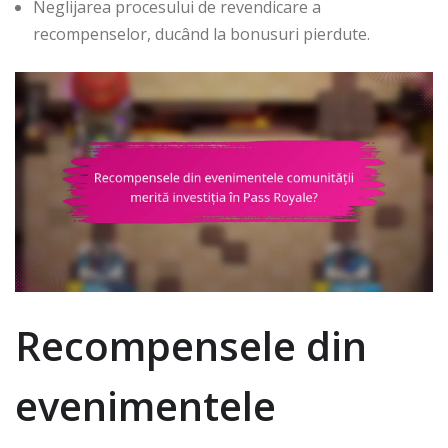
Neglijarea procesului de revendicare a
recompenselor, ducând la bonusuri pierdute.
Recompensele din
evenimentele