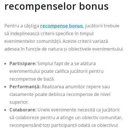
recompenselor bonus
Pentru a câștiga
recompense bonus
, jucătorii trebuie
să îndeplinească criterii specifice în timpul
evenimentelor comunității. Aceste criterii variază
adesea în funcție de natura și obiectivele evenimentului.
Participare:
Simplul fapt de a se alătura
evenimentului poate califica jucătorii pentru
recompense de bază.
Performanță:
Realizarea anumitor repere sau
clasamente poate debloca recompense de nivel
superior.
Colaborare:
Unele evenimente necesită ca jucătorii
să colaboreze pentru a atinge un obiectiv comunitar,
recompensând toți participanții odată ce obiectivul