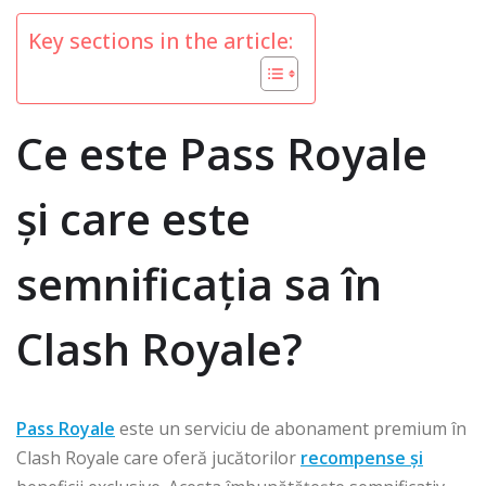
Key sections in the article:
Ce este Pass Royale
și care este
semnificația sa în
Clash Royale?
Pass Royale
este un serviciu de abonament premium în
Clash Royale care oferă jucătorilor
recompense și