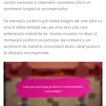
cărților exclusive și obiectelor cosmetice oferă un
sentiment tangibil al recompenselor.
De exemplu, jucătorii pot vedea imagini ale unei cărți cu
artă în ediție limitată sau ale unui skin unic care
evidențiază realizările lor. Aceste vizualuri nu doar că
motivează jucătorii să participe, dar creează și un
sentiment de mândrie comunitară atunci când jucătorii
își afișează recompensele.