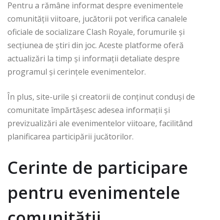
Pentru a rămâne informat despre evenimentele
comunității viitoare, jucătorii pot verifica canalele
oficiale de socializare Clash Royale, forumurile și
secțiunea de știri din joc. Aceste platforme oferă
actualizări la timp și informații detaliate despre
programul și cerințele evenimentelor.
În plus, site-urile și creatorii de conținut conduși de
comunitate împărtășesc adesea informații și
previzualizări ale evenimentelor viitoare, facilitând
planificarea participării jucătorilor.
Cerinte de participare
pentru evenimentele
comunității