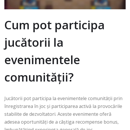
Cum pot participa
jucătorii la
evenimentele
comunității?
Jucătorii pot participa la evenimentele comunității prin
înregistrarea în joc și participarea activă la provocările
stabilite de dezvoltatori. Aceste evenimente oferă
adesea oportunități de a câștiga recompense bonus,
îmbunătățind experiența generală de joc.