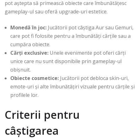
pot aștepta să primească obiecte care îmbunătățesc
gameplay-ul sau oferă upgrade-uri estetice.
Monedă în joc:
Jucătorii pot câștiga Aur sau Gemuri,
care pot fi folosite pentru a îmbunătăți cărțile sau a
cumpăra obiecte.
Cărți exclusive:
Unele evenimente pot oferi cărți
unice care nu sunt disponibile prin gameplay-ul
obișnuit.
Obiecte cosmetice:
Jucătorii pot debloca skin-uri,
emote-uri și alte îmbunătățiri vizuale pentru cărțile și
profilele lor.
Criterii pentru
câștigarea