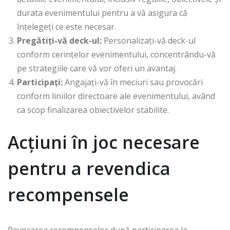
durata evenimentului pentru a vă asigura că
înțelegeți ce este necesar.
Pregătiți-vă deck-ul:
Personalizați-vă deck-ul
conform cerințelor evenimentului, concentrându-vă
pe strategiile care vă vor oferi un avantaj.
Participați:
Angajați-vă în meciuri sau provocări
conform liniilor directoare ale evenimentului, având
ca scop finalizarea obiectivelor stabilite.
Acțiuni în joc necesare
pentru a revendica
recompensele