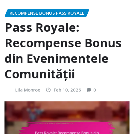
RECOMPENSE BONUS PASS ROYALE
Pass Royale:
Recompense Bonus
din Evenimentele
Comunității
Lila Monroe
Feb 10, 2026
0