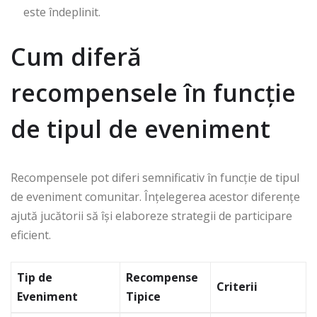
este îndeplinit.
Cum diferă
recompensele în funcție
de tipul de eveniment
Recompensele pot diferi semnificativ în funcție de tipul
de eveniment comunitar. Înțelegerea acestor diferențe
ajută jucătorii să își elaboreze strategii de participare
eficient.
Tip de
Recompense
Criterii
Eveniment
Tipice