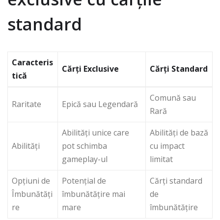
standard
Caracteris
Cărți Exclusive
Cărți Standard
tică
Comună sau
Raritate
Epică sau Legendară
Rară
Abilități unice care
Abilități de bază
Abilități
pot schimba
cu impact
gameplay-ul
limitat
Opțiuni de
Potențial de
Cărți standard
Îmbunătăți
îmbunătățire mai
de
re
mare
îmbunătățire